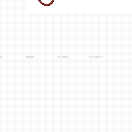
e
News
Bäder
Garantie
Partn